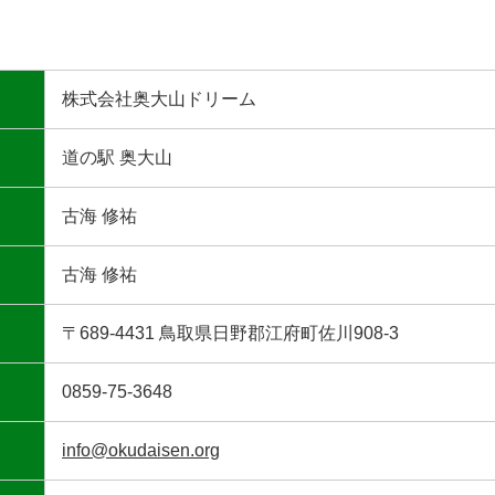
株式会社奥大山ドリーム
道の駅 奥大山
古海 修祐
古海 修祐
〒689-4431 鳥取県日野郡江府町佐川908-3
0859-75-3648
info@okudaisen.org