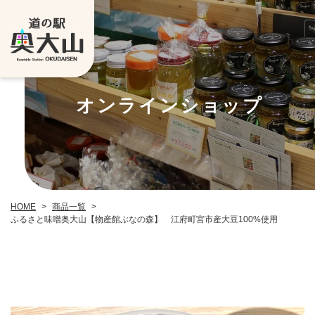
オンラインショップ
HOME
>
商品一覧
>
ふるさと味噌奥大山【物産館ぶなの森】 江府町宮市産大豆100%使用