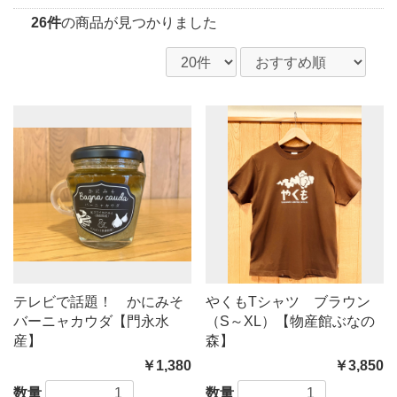
26件
の商品が見つかりました
テレビで話題！ かにみそ
やくもTシャツ ブラウン
バーニャカウダ【門永水
（S～XL）【物産館ぶなの
産】
森】
￥1,380
￥3,850
数量
数量