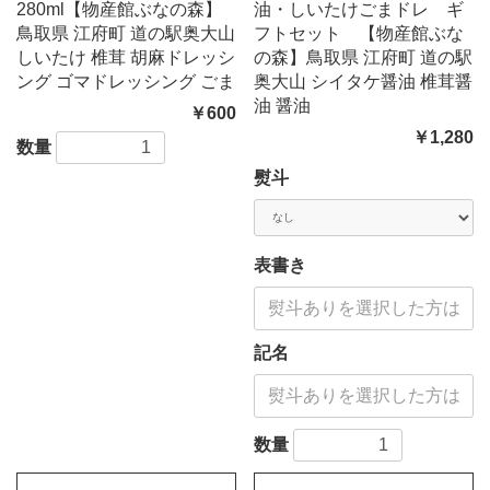
280ml【物産館ぶなの森】
油・しいたけごまドレ ギ
鳥取県 江府町 道の駅奥大山
フトセット 【物産館ぶな
しいたけ 椎茸 胡麻ドレッシ
の森】鳥取県 江府町 道の駅
ング ゴマドレッシング ごま
奥大山 シイタケ醤油 椎茸醤
油 醤油
￥600
￥1,280
数量
熨斗
表書き
記名
数量