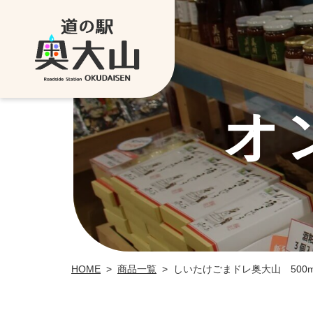
オ
HOME
>
商品一覧
>
しいたけごまドレ奥大山 500m