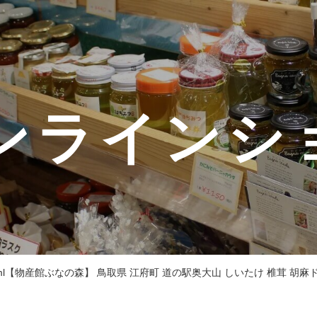
ンラインシ
l【物産館ぶなの森】 鳥取県 江府町 道の駅奥大山 しいたけ 椎茸 胡麻