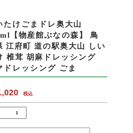
いたけごまドレ奥大山
00ml【物産館ぶなの森】 鳥
県 江府町 道の駅奥大山 しい
け 椎茸 胡麻ドレッシング
マドレッシング ごま
,020
税込