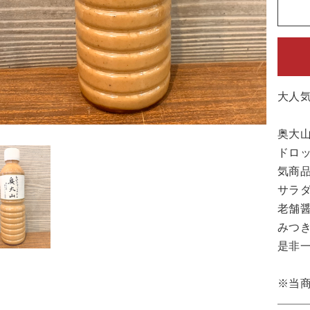
大人
奥大山
ドロ
気商
サラ
老舗
みつ
是非一
※当