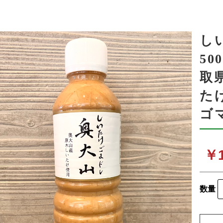
し
5
取
た
ゴ
￥1
数量