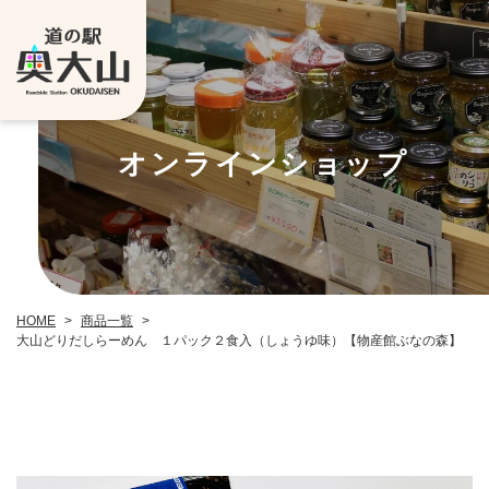
オンラインショップ
HOME
>
商品一覧
>
大山どりだしらーめん １パック２食入（しょうゆ味）【物産館ぶなの森】